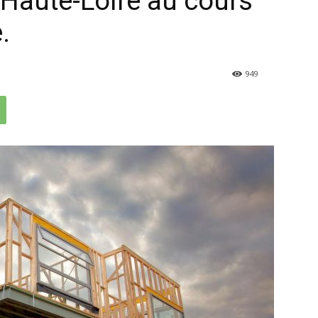
 Haute-Loire au cours
.
949