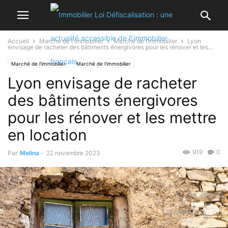
Accueil
Marché de l'immobilier
Marché de l’immobilier
Lyon
envisage de racheter des bâtiments énergivores pour les rénover et les...
Marché de l'immobilier
Marché de l’immobilier
Lyon envisage de racheter
des bâtiments énergivores
pour les rénover et les mettre
en location
919
0
Par
Melina
-
22 novembre 2023