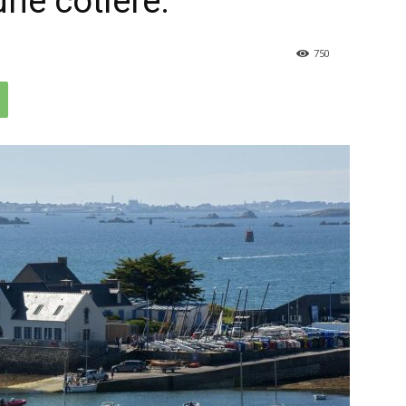
ne côtière.
750