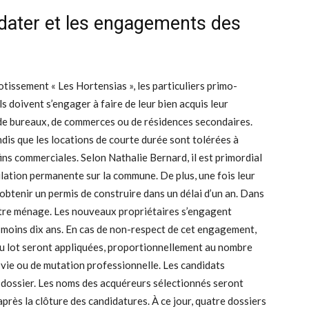
idater et les engagements des
otissement « Les Hortensias », les particuliers primo-
s doivent s’engager à faire de leur bien acquis leur
s de bureaux, de commerces ou de résidences secondaires.
dis que les locations de courte durée sont tolérées à
 fins commerciales. Selon Nathalie Bernard, il est primordial
ulation permanente sur la commune. De plus, une fois leur
 obtenir un permis de construire dans un délai d’un an. Dans
 autre ménage. Les nouveaux propriétaires s’engagent
moins dix ans. En cas de non-respect de cet engagement,
 du lot seront appliquées, proportionnellement au nombre
a vie ou de mutation professionnelle. Les candidats
 dossier. Les noms des acquéreurs sélectionnés seront
rès la clôture des candidatures. À ce jour, quatre dossiers