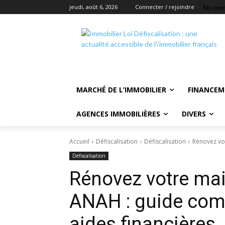
No men
jeudi, août 6, 2026
Connecter / rejoindre
MARCHÉ DE L’IMMOBILIER
FINANCEM
AGENCES IMMOBILIÈRES
DIVERS
Accueil
Défiscalisation
Défiscalisation
Rénovez vo
Défiscalisation
Rénovez votre ma
ANAH : guide comp
aides financières