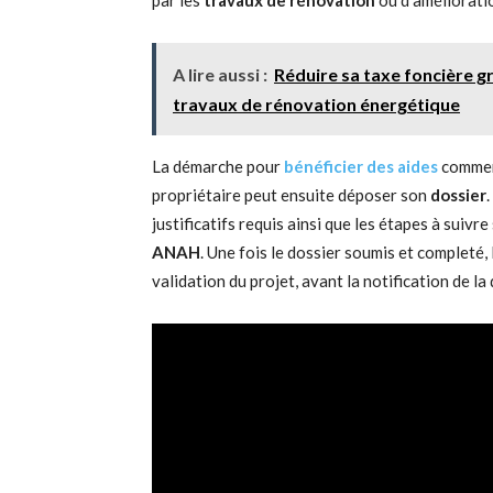
par les
travaux de rénovation
ou d’amélioratio
A lire aussi :
Réduire sa taxe foncière​
travaux de rénovation énergétique
La démarche pour
bénéficier des aides
commenc
propriétaire peut ensuite déposer son
dossier
justificatifs requis ainsi que les étapes à suivr
ANAH
. Une fois le dossier soumis et completé,
validation du projet, avant la notification de la 