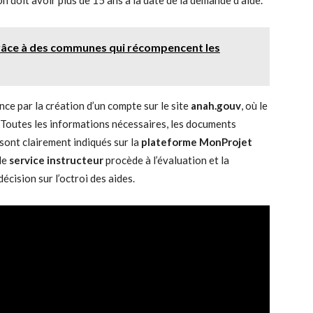
n doit avoir plus de 15 ans à la date de la demande d’aide.
 grâce à des communes qui récompencent les
e par la création d’un compte sur le site
anah.gouv
, où le
. Toutes les informations nécessaires, les documents
e sont clairement indiqués sur la
plateforme MonProjet
 le
service instructeur
procède à l’évaluation et la
décision sur l’octroi des aides.