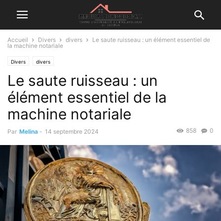
Accueil
Divers
divers
Le saute ruisseau : un élément essentiel de
la machine notariale
Divers
divers
Le saute ruisseau : un
élément essentiel de la
machine notariale
858
0
Par
Melina
-
14 septembre 2024