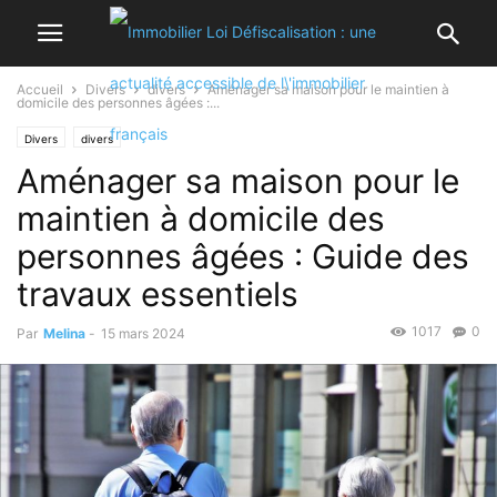
Accueil
Divers
divers
Aménager sa maison pour le maintien à
domicile des personnes âgées :...
Divers
divers
Aménager sa maison pour le
maintien à domicile des
personnes âgées : Guide des
travaux essentiels
1017
0
Par
Melina
-
15 mars 2024