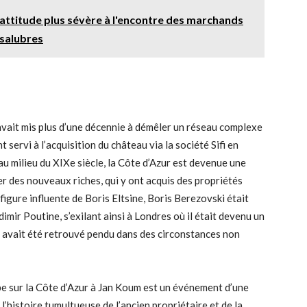
attitude plus sévère à l'encontre des marchands
nsalubres
 avait mis plus d’une décennie à démêler un réseau complexe
t servi à l’acquisition du château via la société Sifi en
 au milieu du XIXe siècle, la Côte d’Azur est devenue une
er des nouveaux riches, qui y ont acquis des propriétés
igure influente de Boris Eltsine, Boris Berezovski était
imir Poutine, s’exilant ainsi à Londres où il était devenu un
 avait été retrouvé pendu dans des circonstances non
pe sur la Côte d’Azur à Jan Koum est un événement d’une
’histoire tumultueuse de l’ancien propriétaire et de la