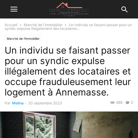
Accueil
Marché de l'immobilier
Un individu se faisant passer pour un
syndic expulse illégalement des locataires...
Marché de l'immobilier
Un individu se faisant passer
pour un syndic expulse
illégalement des locataires et
occupe frauduleusement leur
logement à Annemasse.
686
0
Par
Melina
-
30 septembre 2023