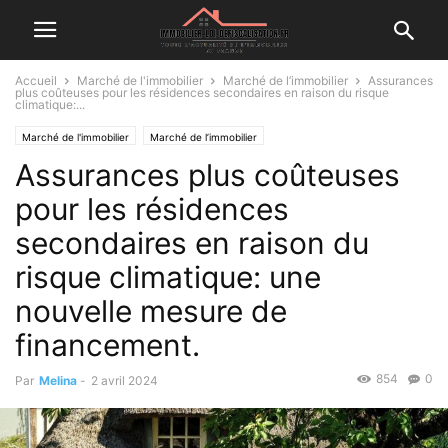
Accueil
Marché de l'immobilier
Marché de l’immobilier
Assurances
plus coûteuses pour les résidences secondaires en raison du risque
climatique:...
Marché de l'immobilier
Marché de l’immobilier
Assurances plus coûteuses
pour les résidences
secondaires en raison du
risque climatique: une
nouvelle mesure de
financement.
854
0
Par
Melina
-
2 avril 2024