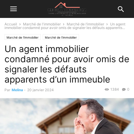
Accueil
Marché de l'immobilier
Marché de l’immobilier
Un agent
immobilier condamné pour avoir omis de signaler les défauts apparents...
Marché de l'immobilier
Marché de l’immobilier
Un agent immobilier
condamné pour avoir omis de
signaler les défauts
apparents d’un immeuble
1384
0
Par
Melina
-
20 janvier 2024