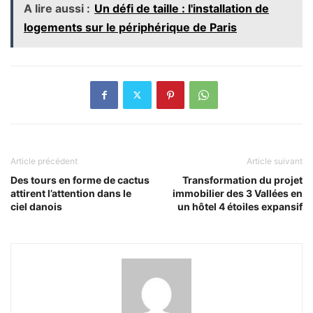
A lire aussi :
Un défi de taille : l'installation de
logements sur le périphérique de Paris
Article précédent
Article suivant
Des tours en forme de cactus
Transformation du projet
attirent l’attention dans le
immobilier des 3 Vallées en
ciel danois
un hôtel 4 étoiles expansif