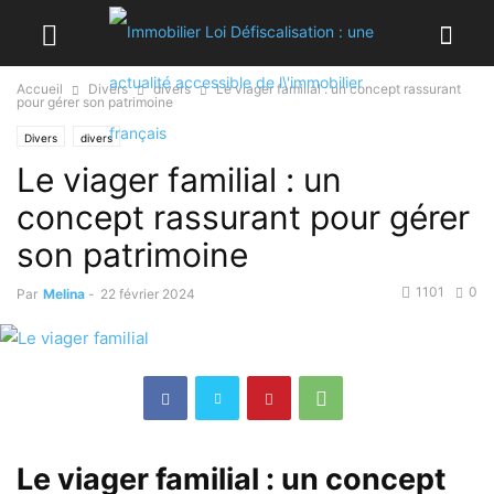
Accueil
Divers
divers
Le viager familial : un concept rassurant
pour gérer son patrimoine
Divers
divers
Le viager familial : un
concept rassurant pour gérer
son patrimoine
1101
0
Par
Melina
-
22 février 2024
Le viager familial : un concept