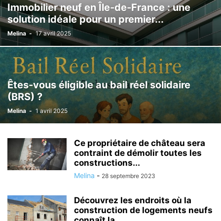
Immobilier neuf en Île-de-France : une
solution idéale pour un premier...
Melina
-
17 avril 2025
Êtes-vous éligible au bail réel solidaire
(BRS) ?
Melina
-
1 avril 2025
Ce propriétaire de château sera
contraint de démolir toutes les
constructions...
Melina
-
28 septembre 2023
Découvrez les endroits où la
construction de logements neufs
connaît la...